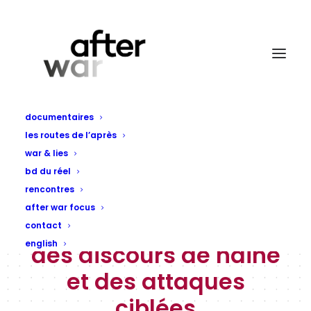
documentaires
les routes de l’après
war & lies
bd du réel
rencontres
En Republika Srpska,
after war focus
fuir face à la montée
contact
english
des discours de haine
et des attaques
ciblées